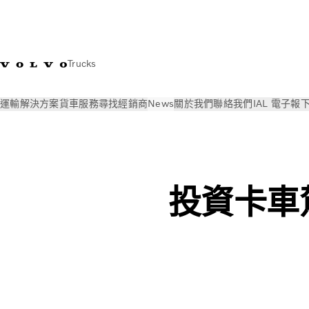
Trucks
運輸解決方案
貨車
服務
尋找經銷商
News
關於我們
聯絡我們
IAL 電子報
News
Volvo Trucks 線上雜誌
為什麼要投資卡車駕駛員的舒適
投資卡車