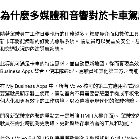
為什麼多媒體和音響對於卡車駕
隨著駕駛員在工作日要執行的任務越多，駕駛員介面和數位工具
新卡車將配備新的訂閱式導航系統。 駕駛員可以受益於安全、
和交通狀況的內建導航系統。
此導航可滿足卡車的特定需求，並自動更新地圖，從而實現高效率的貨物配送
Business Apps 整合，使車隊經理、駕駛員和其他第三方
在 My Business Apps 中，所有 Volvo 核可的第三方應用程式
要駕駛員顯示器上使用，駕駛室內不再需要智慧型手機或平板電
個人化和更有效率的工作環境，以及整體更現代化的駕駛體驗。
開發新駕駛室內裝的重點之一是增強 HMI (人機介面)。 駕
駛員在需要時能夠更明確、更輕鬆地存取所需的工具和功能。
此外，Volvo FH 的 USB 連接埠數量從 3 個增加到 6 個，Volv