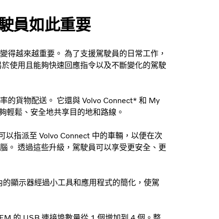
駛員如此重要
變得越來越重要。 為了支援駕駛員的日常工作，
易於使用且能夠快速回應指令以及不斷變化的駕駛
。 它還與 Volvo Connect* 和 My
之間能夠輕鬆、安全地共享目的地和路線。
都可以指派至 Volvo Connect 中的車輛，以便在次
腦。 透過這些升級，駕駛員可以享受更安全、更
駛室內的顯示器經過小工具和應用程式的簡化，使駕
o FM 的 USB 連接埠數量從 1 個增加到 4 個。整