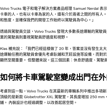
Volvo Trucks 電子和電子解決方案產品經理 Samuel Ne
卡車的人，也有以卡車為家的人，還有介於兩者之間的所有人。
和態度，並確保我們的開發工作始終以駕駛員為中心。」
透過與駕駛員交談，Volvo Trucks 發現大多數長途運輸的
業的駕駛員則重視駕駛員舒適度和視野。
Klas 補充說：「我們已經這樣做了 20 年，答案並沒有發生
途運輸任務的駕駛員會優先考慮臥鋪和烹飪設施等設備，而對於
顯然至關重要。 但整體來說，這三個因素：休息舒適度、駕駛
如何將卡車駕駛室變成出門在外
考慮到這一點，Volvo Trucks 在其最新的車輛系列中推出
頂級的是新款 Globetrotter XXL 駕駛室，其長度增加 2
鋪。 內裝設計也經過調整，以改善起居空間。