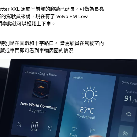
tter XXL 駕駛室前部的腳踏已延長，可做為長凳
員來說，現在有了 Volvo FM Low
無須攀爬就可以輕鬆上下車。
特別是在圓環和十字路口。 當駕駛員在駕駛室內
簾或車門即可看到車輛周圍的情況