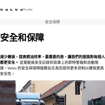
Trucks
安全保障
WhatsApp 3713 1738
售服專線 3713 1788
Volvo Trucks 商店
查找經銷商
香港
安全和保障
運輸解決方案
貨車
服務
減少磨損，提高燃油效率，最重要的是，讓我們的道路對每個人
尋找經銷商
都更安全。
從駕駛員安全記錄到貨車上的即時警報和自動限
News
速，Volvo 的安全與保障服務旨在為您提供更多控制以確保更高
關於我們
安全性。
聯絡我們
IAL 電子報
下載專區