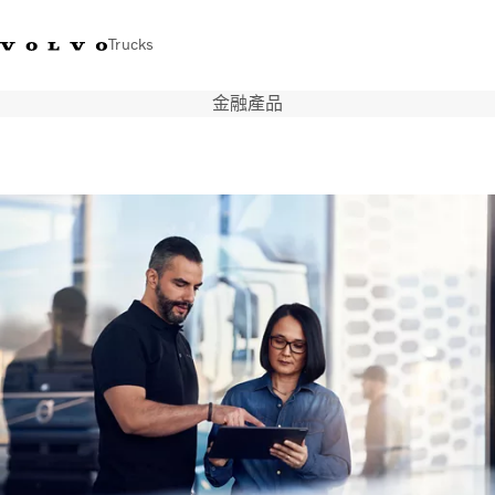
Trucks
金融產品
WhatsApp 3713 1738
售服專線 3713 1788
Volvo Trucks 商店
查找經銷商
香港
運輸解決方案
貨車
服務
尋找經銷商
News
關於我們
聯絡我們
IAL 電子報
下載專區