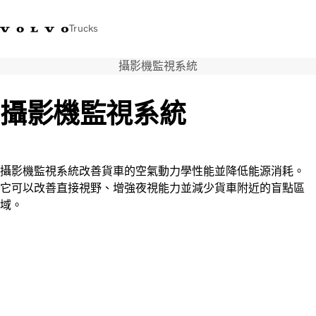
Trucks
攝影機監視系統
WhatsApp 3713 1738
售服專線 3713 1788
Volvo Trucks 商店
查找經銷商
香港
攝影機監視系統
運輸解決方案
貨車
服務
攝影機監視系統改善貨車的空氣動力學性能並降低能源消耗。
尋找經銷商
它可以改善直接視野、增強夜視能力並減少貨車附近的盲點區
News
域。
關於我們
聯絡我們
IAL 電子報
下載專區