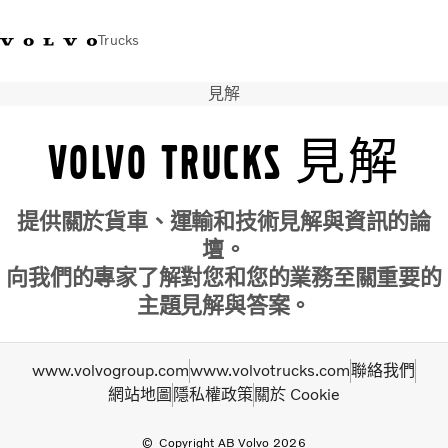
Trucks
見解
WhatsApp 3713 1738
售服專線 3713 1788
Volvo Trucks 商店
查找經銷商
香港
Volvo Trucks 見解
運輸解決方案
貨車
提供關於貨車、運輸和技術見解與資訊的論
服務
壇。
尋找經銷商
News
向我們的專家了解對您和您的業務至關重要的
關於我們
主題見解與答案。
聯絡我們
IAL 電子報
www.volvogroup.com
www.volvotrucks.com
聯絡我們
下載專區
網站地圖
隱私權政策
關於 Cookie
Copyright AB Volvo 2026