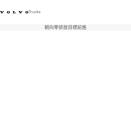
Trucks
朝向零排放目標前進
WhatsApp 3713 1738
售服專線 3713 1788
Volvo Trucks 商店
查找經銷商
香港
運輸解決方案
貨車
服務
尋找經銷商
News
關於我們
聯絡我們
IAL 電子報
下載專區