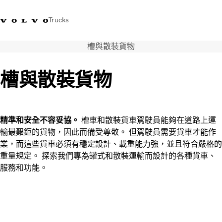
Trucks
槽與散裝貨物
WhatsApp 3713 1738
售服專線 3713 1788
Volvo Trucks 商店
查找經銷商
香港
槽與散裝貨物
運輸解決方案
貨車
服務
精準和安全不容妥協。
槽車和散裝貨車駕駛員能夠在道路上運
尋找經銷商
輸最艱鉅的貨物，因此而備受尊敬。 但駕駛員需要貨車才能作
News
業，而這些貨車必須有穩定設計、載重能力強，並且符合嚴格的
關於我們
重量規定。 探索我們專為罐式和散裝運輸而設計的各種貨車、
聯絡我們
服務和功能。
IAL 電子報
下載專區