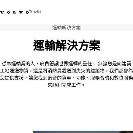
Trucks
運輸解決方案
WhatsApp 3713 1738
售服專線 3713 1788
Volvo Trucks 商店
查找經銷商
香港
運輸解決方案
運輸解決方案
貨車
從事運輸業的人，肩負著讓世界運轉的重任。 無論您是向建築
服務
工地運送物資，還是將消防員載送到失火的建築物，我們都會為
尋找經銷商
您提供支援，讓您找到適合的貨車、功能、服務合約和數位服務
News
來順利完成工作。
關於我們
聯絡我們
IAL 電子報
下載專區