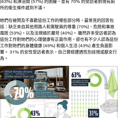
(63%) 和淋浴間 (57%) 的困擾，並有 70% 的受訪者對現有廁
所的衛生條件感到不滿。
她們在被問及不喜歡這份工作的哪些部分時，最常見的回答包
括：缺乏來自其他用路人和駕駛員的尊重 (70%)、危險和事故
風險 (53%)，以及法規過於嚴苛 (40%)。 雖然許多受訪者認為
這份工作對她們的心理健康有正面作用，卻也有不少人認為這份
工作對她們的身體健康 (49%) 和個人生活 (43%) 產生負面影
響。 31% 的女性受訪者表示，自己曾經遭遇性別歧視或厭女行
為。