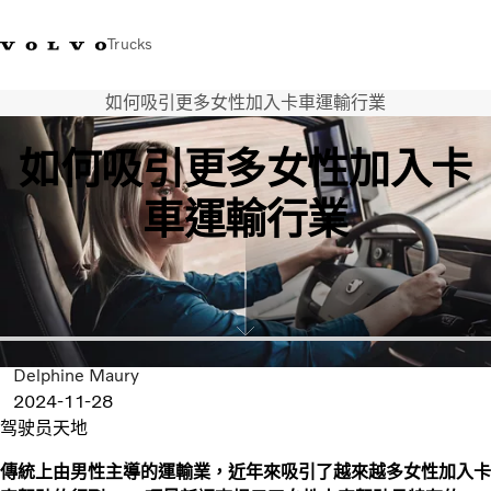
Trucks
如何吸引更多女性加入卡車運輸行業
WhatsApp 3713 1738
售服專線 3713 1788
Volvo Trucks 商店
查找經銷商
香港
如何吸引更多女性加入卡
運輸解決方案
車運輸行業
貨車
服務
尋找經銷商
News
關於我們
聯絡我們
Delphine Maury
IAL 電子報
2024-11-28
下載專區
驾驶员天地
傳統上由男性主導的運輸業，近年來吸引了越來越多女性加入卡