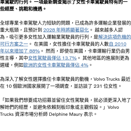
車駕駛的行列。 一項最新調查揭示了女性卡車駕駛員特有的一
些經歷、挑戰和機遇。
全球專業卡車駕駛人力短缺的問題，已成為許多運輸企業發展的
重大瓶頸，且預計到
2028 年時將顯著惡化
。 越來越多人認
為，吸引更多女性加入運輸業駕駛員的行列，是
解決這項危機的
可行方案之一
。 在美國，女性擔任卡車駕駛員的人數
自 2010
年以來增加了 88%
。 然而，即使在美國，卡車運輸行業仍由男
性主導，其中
女性駕駛員僅佔 13.7%
。 其他地區的進展則更為
遲緩，例如
歐洲的女性卡車駕駛員僅佔 4%
。
為深入了解女性選擇擔任卡車駕駛員的動機，Volvo Trucks 最近
在 10 個歐洲國家展開了一項調查，並訪談了 231 位女性。
「如果我們想要成功招募並留住女性駕駛員，就必須更深入地了
解她們的經歷，並避免依賴刻板印象或主觀假設。」Volvo
Trucks 資深市場分析師 Delphine Maury 表示。