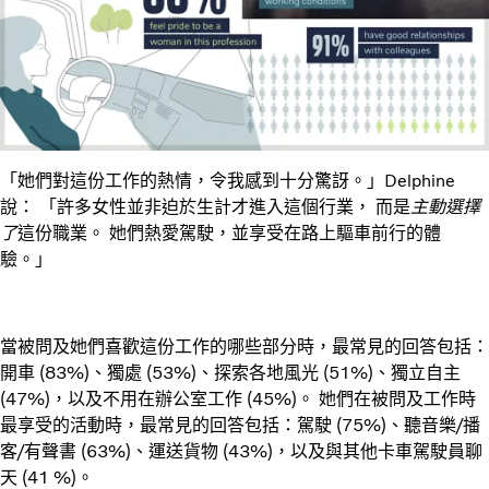
「她們對這份工作的熱情，令我感到十分驚訝。」Delphine
說： 「許多女性並非迫於生計才進入這個行業， 而是
主動選擇
了
這份職業。 她們熱愛駕駛，並享受在路上驅車前行的體
驗。」
當被問及她們喜歡這份工作的哪些部分時，最常見的回答包括：
開車 (83%)、獨處 (53%)、探索各地風光 (51%)、獨立自主
(47%)，以及不用在辦公室工作 (45%)。 她們在被問及工作時
最享受的活動時，最常見的回答包括：駕駛 (75%)、聽音樂/播
客/有聲書 (63%)、運送貨物 (43%)，以及與其他卡車駕駛員聊
天 (41 %)。