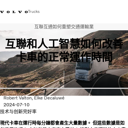
Trucks
互聯互通如何重塑交通運輸業
WhatsApp 3713 1738
售服專線 3713 1788
Volvo Trucks 商店
查找經銷商
香港
互聯和人工智慧如何改善
運輸解決方案
卡車的正常運作時間
貨車
服務
尋找經銷商
News
關於我們
聯絡我們
Robert Valton
Elke Decaluwé
IAL 電子報
2024-07-10
下載專區
技术与创新
完好率
現代卡車在運行時每分鐘都會產生大量數據。 但這些數據是如