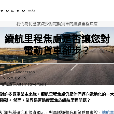
Trucks
我們為何應該減少對電動貨車的續航里程焦慮
WhatsApp 3713 1738
售服專線 3713 1788
Volvo Trucks 商店
查找經銷商
香港
續航里程焦慮是否讓您對
運輸解決方案
電動貨車卻步？
貨車
服務
尋找經銷商
News
Niklas Andersson
關於我們
2025-02-12
聯絡我們
电动运输
Alternative fuels
IAL 電子報
下載專區
對許多貨車業主來說，續航里程焦慮仍是他們邁向電動化的一大
障礙。 然而，業界是否過度聚焦於續航里程問題？
近期各種研究和調查顯示，對車隊運營商和駕駛員來說，
續航里