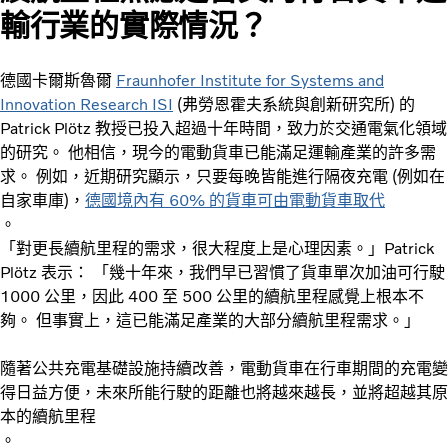
輸行業的實際情況？
德國卡爾斯魯爾
Fraunhofer Institute for Systems and
Innovation Research ISI
(弗勞恩霍夫系統與創新研究所) 的
Patrick Plötz 教授已投入超過十年時間，致力於交通電氣化領域
的研究。 他相信，現今的電動貨車已能滿足運輸產業的許多需
求。 例如，近期研究顯示，只要每晚皆能進行隔夜充電 (例如在
自家車庫)，
德國境內有 60% 的貨車可由電動貨車取代
。
「對更長續航里程的需求，很大程度上是心理因素。」Patrick
Plötz 表示： 「幾十年來，我們早已習慣了貨車單次加油可行駛
1000 公里，因此 400 至 500 公里的續航里程感覺上根本不
夠。 但事實上，這已能滿足產業的大部分續航里程需求。」
隨著公共充電基礎設施持續改善，電動貨車在行車期間的充電變
得日益方便，未來所能行駛的距離也將越來越長，並將超越其原
本的續航里程
。