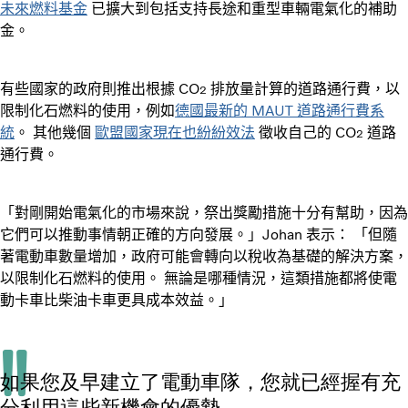
未來燃料基金
已擴大到包括支持長途和重型車輛電氣化的補助
金。
有些國家的政府則推出根據 CO
排放量計算的道路通行費，以
2
限制化石燃料的使用，例如
德國最新的 MAUT 道路通行費系
統
。 其他幾個
歐盟國家現在也紛紛效法
徵收自己的 CO
道路
2
通行費。
「對剛開始電氣化的市場來說，祭出獎勵措施十分有幫助，因為
它們可以推動事情朝正確的方向發展。」Johan 表示： 「但隨
著電動車數量增加，政府可能會轉向以稅收為基礎的解決方案，
以限制化石燃料的使用。 無論是哪種情況，這類措施都將使電
動卡車比柴油卡車更具成本效益。」
如果您及早建立了電動車隊，您就已經握有充
分利用這些新機會的優勢。