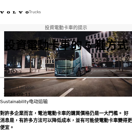
Trucks
投資電動卡車的提示
WhatsApp 3713 1738
售服專線 3713 1788
Volvo Trucks 商店
查找經銷商
香港
投資電動卡車的 5 種方式
運輸解決方案
貨車
服務
尋找經銷商
News
關於我們
Johan Larsson
聯絡我們
2024-09-11
Sustainability
电动运输
IAL 電子報
下載專區
對許多企業而言，電池電動卡車的購買價格仍是一大門檻。 好
消息是，有許多方法可以降低成本，並有可能使電動卡車變得更
便宜。