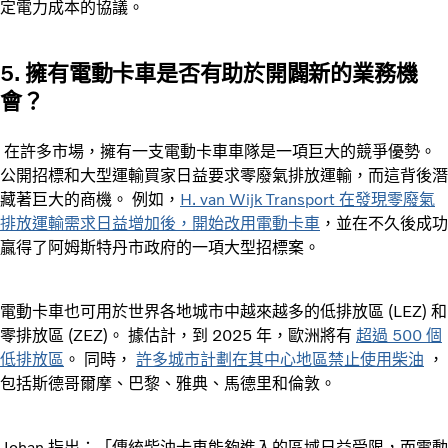
定電力成本的協議。
5. 擁有電動卡車是否有助於開闢新的業務機
會？
在許多市場，擁有一支電動卡車車隊是一項巨大的競爭優勢。
公開招標和大型運輸買家日益要求零廢氣排放運輸，而這背後潛
藏著巨大的商機。 例如，
H. van Wijk Transport 在發現零廢氣
排放運輸需求日益增加後，開始改用電動卡車
，並在不久後成功
贏得了阿姆斯特丹市政府的一項大型招標案。
電動卡車也可用於世界各地城市中越來越多的低排放區 (LEZ) 和
零排放區 (ZEZ)。 據估計，到 2025 年，歐洲將有
超過 500 個
低排放區
。 同時，
許多城市計劃在其中心地區禁止使用柴油
，
包括斯德哥爾摩、巴黎、雅典、馬德里和倫敦。
Johan 指出：「傳統柴油卡車能夠進入的區域日益受限，而電動