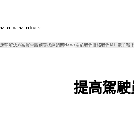
Trucks
運輸解決方案
貨車
服務
尋找經銷商
News
關於我們
聯絡我們
IAL 電子報
News
Volvo Trucks 線上雜誌
提高駕駛員能見度和道路安全的 3 種方法
提高駕駛