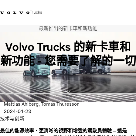
Trucks
最新推出的新卡車和新功能
WhatsApp 3713 1738
售服專線 3713 1788
Volvo Trucks 商店
查找經銷商
香港
Volvo Trucks 的新卡車和
運輸解決方案
新功能 - 您需要了解的一切
貨車
服務
尋找經銷商
News
關於我們
聯絡我們
Mattias Ahlberg
Tomas Thuresson
IAL 電子報
2024-01-29
下載專區
技术与创新
最佳的能源效率、更清晰的視野和增強的駕駛員體驗 – 這是