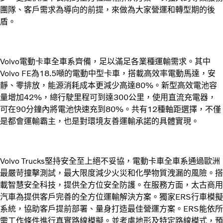
團隊、客戶需求為導向的前提，來做為大家營運和轉型期的後
盾。
Volvo電動卡車全車系齊備，足以滿足各業種運輸需求。其中
Volvo FE為18.5噸的電動中型卡車，搭載高效率電動馬達，安
靜、零排放，能源消耗成本更減少高達80%。新型高效電池容
量增加42%，總行駛里程可到達300公里，使用直流充電器，
可在90分鐘內將電池快速充到80%。共有12種軸距選擇，不僅
是都會運輸霸主，也是對環境友善運輸承諾的具體實現。
Volvo Trucks堅持安全至上絕不妥協，電動卡車全車系通過歐洲
最嚴苛撞擊測試，最大限度減少火災和化學物質洩漏的風險。搭
載智慧安全科技，提供全方位安全防護。在服務方面，太古商用
汽車為提供客戶完善的全方位運輸解決方案。獨家ERS行車模擬
系統，協助客戶提前部署、量身打造最佳營運方案。ERS能依所
需工作條件進行真實路線模擬。並考慮地形及特定路線模式，預