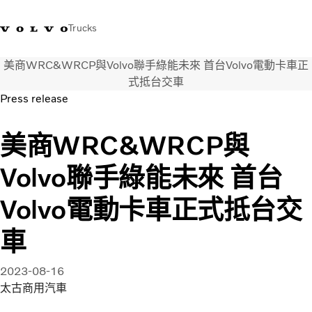
Trucks
美商WRC&WRCP與Volvo聯手綠能未來 首台Volvo電動卡車正
WhatsApp 3713 1738
售服專線 3713 1788
Volvo Trucks 商店
查找經銷商
香港
式抵台交車
Press release
運輸解決方案
美商WRC&WRCP與
貨車
服務
Volvo聯手綠能未來 首台
尋找經銷商
News
Volvo電動卡車正式抵台交
關於我們
聯絡我們
車
IAL 電子報
下載專區
2023-08-16
太古商用汽車