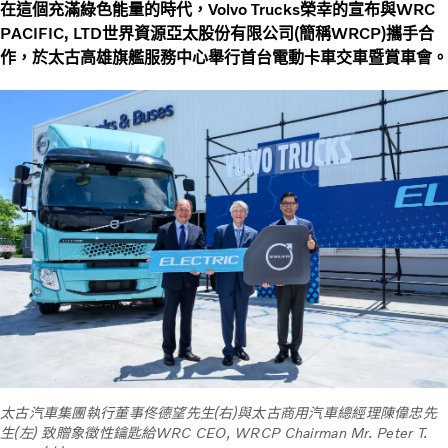
在這個充滿綠色能量的時代，Volvo Trucks榮幸的宣布與WRC
PACIFIC, LTD世界資源亞太股份有限公司(簡稱WRCP)攜手合
作，於太古高雄旗艦服務中心舉行首台電動卡車交車暨賞車會。
太古汽車集團執行董事佟德望先生(右)與太古商用汽車總經理陳偉忠先
生(左) 致贈象徵性鑰匙給WRC CEO, WRCP Chairman Mr. Peter T.