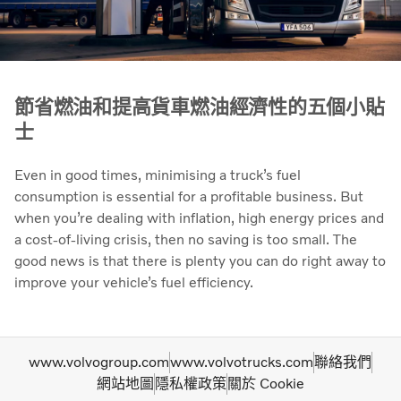
節省燃油和提高貨車燃油經濟性的五個小貼
士
Even in good times, minimising a truck’s fuel
consumption is essential for a profitable business. But
when you’re dealing with inflation, high energy prices and
a cost-of-living crisis, then no saving is too small. The
good news is that there is plenty you can do right away to
improve your vehicle’s fuel efficiency.
www.volvogroup.com
www.volvotrucks.com
聯絡我們
網站地圖
隱私權政策
關於 Cookie