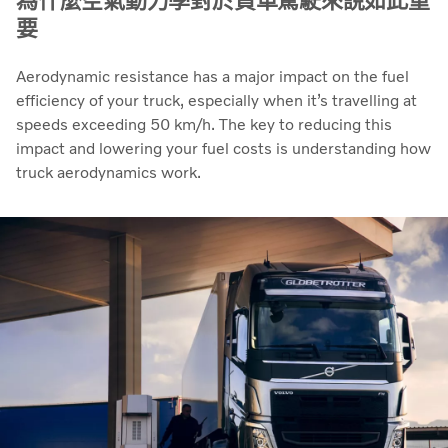
為什麼空氣動力學對於貨車駕駛來說如此重
要
Aerodynamic resistance has a major impact on the fuel
efficiency of your truck, especially when it’s travelling at
speeds exceeding 50 km/h. The key to reducing this
impact and lowering your fuel costs is understanding how
truck aerodynamics work.