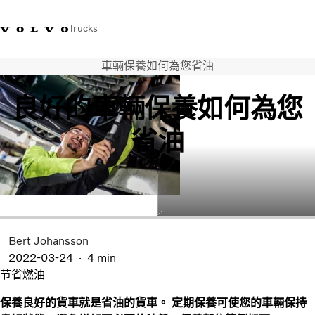
Trucks
車輛保養如何為您省油
WhatsApp 3713 1738
售服專線 3713 1788
Volvo Trucks 商店
查找經銷商
香港
良好的車輛保養如何為您
運輸解決方案
省油
貨車
服務
尋找經銷商
News
關於我們
聯絡我們
Bert Johansson
IAL 電子報
2022-03-24
4 min
下載專區
节省燃油
保養良好的貨車就是省油的貨車。 定期保養可使您的車輛保持