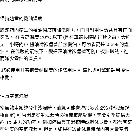
保持適當的機油溫度
變速箱內適當的機油溫度可降低阻力，而且對用油效益具有正面
影響。 在最高溫度 20°C 以下 (且在車輛長時間行駛之前，大約
是一小時內)，機油冷卻器會加熱機油，可節省高達 0.3% 的燃
油。 在溫暖的氣候下，變速箱油冷卻器還可防止機油過熱，進
而減少零件的磨損。
務必使用具有適當黏稠度的建議用油。 這也與引擎和軸用機油
相關。
注意空氣洩漏
空氣煞車系統發生洩漏時，油耗可能會增加多達 2% (視洩漏規
模而定)。 原因是發生洩漏時必須開啟壓縮機，需要引擎提供大
約 15 馬力的功率。 例如停靠貨車過夜時或週休期間，都會有某
些程度的空氣洩漏。 但是，如果在短暫休息時間內有大量空氣