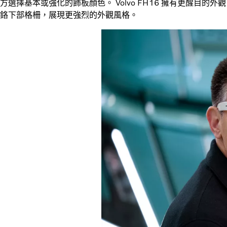
方選擇基本或強化的飾板顏色。 Volvo FH16 擁有更醒目
鉻下部格柵，展現更強烈的外觀風格。