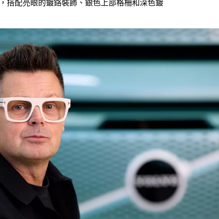
的外觀，搭配亮眼的鍍鉻裝飾、銀色上部格柵和深色鍍