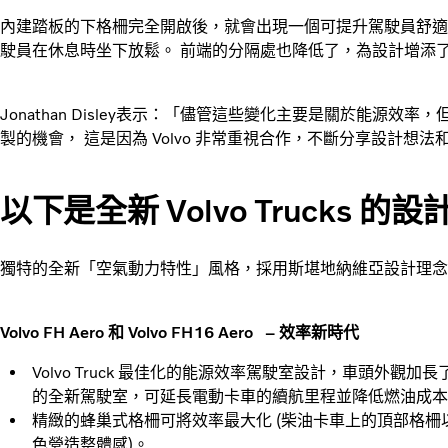
內建踏板的下格柵完全開啟後，就會出現一個可提升駕駛員舒適
駛員在休息時坐下放鬆。 前端的分隔處也降低了，為設計增添
Jonathan Disley表示：「儘管這些變化主要是關於能源
製的機會， 這是因為 Volvo 非常重視合作，不斷分享設計想
以下是全新 Volvo Trucks 
獨特的全新「空氣動力特性」風格，採用斯堪地納維亞設計理念，適用於整
Volvo FH Aero 和
Volvo FH16 Aero
– 效率新時代
Volvo Truck 最佳化的能源效率駕駛室設計，車頭外觀加長了 2
的全新駕駛室，可延長電動卡車的續航里程並降低燃油成本
精緻的蜂巢式格柵可將效率最大化 (柴油卡車上的頂部格
色營造整體感)。