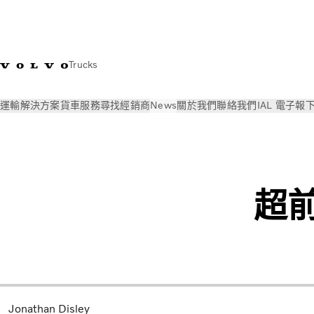
Trucks
運輸解決方案
貨車
服務
尋找經銷商
News
關於我們
聯絡我們
IAL 電子報
News
Volvo Trucks 線上雜誌
超前性的卡車設計
超
Jonathan Disley