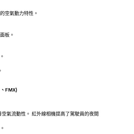
的空氣動力特性。
面板。
燈。
。
M、FMX)
計，可改善空氣流動性。 紅外線相機提高了駕駛員的夜間
。