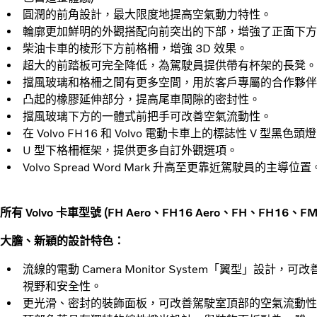
圓潤的前角設計，最大限度地提高空氣動力特性。
輪廓更加鮮明的外觀搭配向前突出的下部，增強了正面下方
柴油卡車的棱形下方前格柵，增強 3D 效果。
超大的前踏板可完全降低，為駕駛員提供帶有杯架的長凳。
擋風玻璃和格柵之間有更多空間，用於客戶專屬的合作夥伴
凸起的橡膠延伸部分，提高尾車間隙的密封性。
擋風玻璃下方的一體式前把手可改善空氣流動性。
在 Volvo FH16 和 Volvo 電動卡車上的標誌性 V 型黑色頭
U 型下格柵框架，提供更多自訂外觀選項。
Volvo Spread Word Mark 升高至更靠近駕駛員的主導位置
所有 Volvo 卡車型號 (FH Aero、FH16 Aero、FH、FH16、F
大膽、新穎的設計特色：
流線的電動 Camera Monitor System「翼型」設
視野和安全性。
更光滑、密封的裝飾面板，可改善駕駛室頂部的空氣流動性