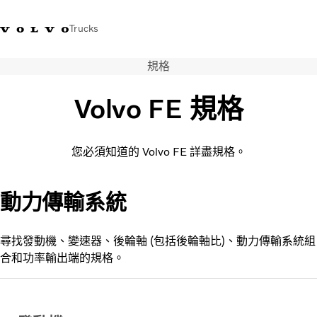
Trucks
規格
WhatsApp 3713 1738
售服專線 3713 1788
Volvo Trucks 商店
查找經銷商
香港
Volvo FE 規格
運輸解決方案
貨車
您必須知道的 Volvo FE 詳盡規格。
服務
尋找經銷商
News
動力傳輸系統
關於我們
聯絡我們
尋找發動機、變速器、後輪軸 (包括後輪軸比)、動力傳輸系統組
IAL 電子報
合和功率輸出端的規格。
下載專區