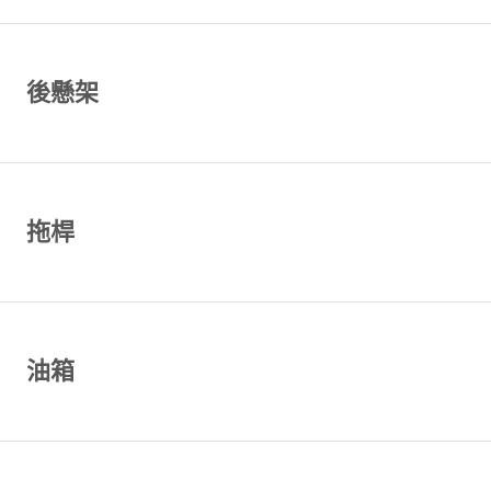
後懸架
拖桿
油箱