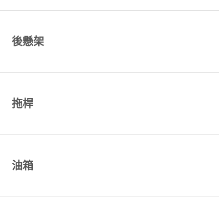
後懸架
拖桿
油箱