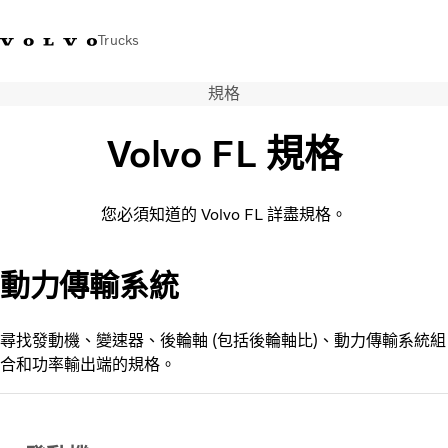
Trucks
規格
WhatsApp 3713 1738
售服專線 3713 1788
Volvo Trucks 商店
查找經銷商
香港
Volvo FL 規格
運輸解決方案
貨車
您必須知道的 Volvo FL 詳盡規格。
服務
尋找經銷商
News
動力傳輸系統
關於我們
聯絡我們
尋找發動機、變速器、後輪軸 (包括後輪軸比)、動力傳輸系統組
IAL 電子報
合和功率輸出端的規格。
下載專區