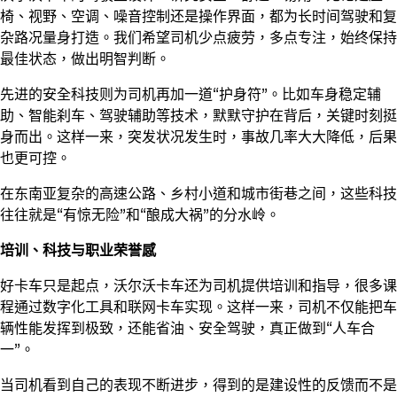
椅、视野、空调、噪音控制还是操作界面，都为长时间驾驶和复
杂路况量身打造。我们希望司机少点疲劳，多点专注，始终保持
最佳状态，做出明智判断。
先进的安全科技则为司机再加一道“护身符”。比如车身稳定辅
助、智能刹车、驾驶辅助等技术，默默守护在背后，关键时刻挺
身而出。这样一来，突发状况发生时，事故几率大大降低，后果
也更可控。
在东南亚复杂的高速公路、乡村小道和城市街巷之间，这些科技
往往就是“有惊无险”和“酿成大祸”的分水岭。
培训、科技与职业荣誉感
好卡车只是起点，沃尔沃卡车还为司机提供培训和指导，很多课
程通过数字化工具和联网卡车实现。这样一来，司机不仅能把车
辆性能发挥到极致，还能省油、安全驾驶，真正做到“人车合
一”。
当司机看到自己的表现不断进步，得到的是建设性的反馈而不是