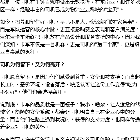
都是一位司机在千锤百炼中做出无数抉择。在东南亚，和许多地
区一样，经验丰富的司机已成为物流业最稀缺的“宝贝”。
如今，招募和留住好司机，早已不是人力资源部门的“家务事”，
而是车队运营的核心命脉，更直接影响安全表现和客户满意度。
沃尔沃卡车始终把司机放在产品设计和服务支持的中心，因为我
们深知，卡车不仅是一台机器，更是司机的“第二个家”，更是职
业自豪感的象征。
司机为何留下，又为何离开？
司机愿意留下，是因为他们感受到尊重、安全和被支持；而当超
长工时、恶劣环境、设备落后、缺乏认可让这份工作变得“吃力
不讨好”，他们也会选择离开。
说到底，卡车的品质就是一面镜子。狭小、嘈杂、让人疲惫的驾
驶室，简陋的安全系统，都会让司机明白自己在企业心中的分
量。而当他们在路上遇到状况时，获得的支持力度，也同样传递
着企业对司机的关怀。
在东南亚，许多沃尔沃卡车客户通过改善司机体验，成功降低了