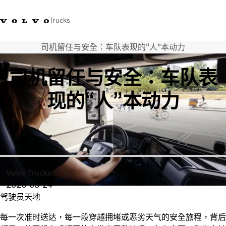
Trucks
司机留任与安全：车队表现的“人”本动力
WhatsApp 3713 1738
售服專線 3713 1788
Volvo Trucks 商店
查找經銷商
香港
司机留任与安全：车队表
運輸解決方案
现的“人”本动力
貨車
服務
尋找經銷商
News
關於我們
聯絡我們
Volvo Trucks
IAL 電子報
2026-03-24
下載專區
驾驶员天地
每一次准时送达，每一段穿越拥堵或恶劣天气的安全旅程，背后