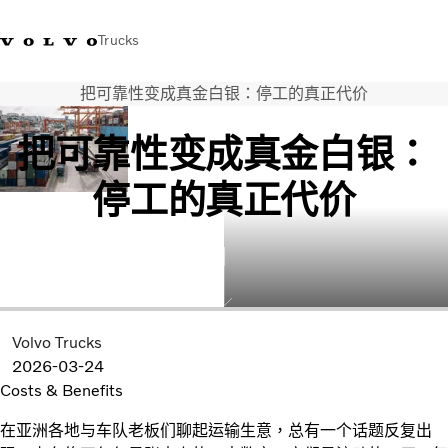
Trucks
把可靠性变成真金白银：停工的真正代价
WhatsApp 3713 1738
售服專線 3713 1788
Volvo Trucks 商店
查找經銷商
香港
把可靠性变成真金白银：
運輸解決方案
停工的真正代价
貨車
服務
尋找經銷商
News
關於我們
聯絡我們
Volvo Trucks
IAL 電子報
2026-03-24
下載專區
Costs & Benefits
在亚洲各地与车队老板们聊起运输生意，总有一个话题反复出