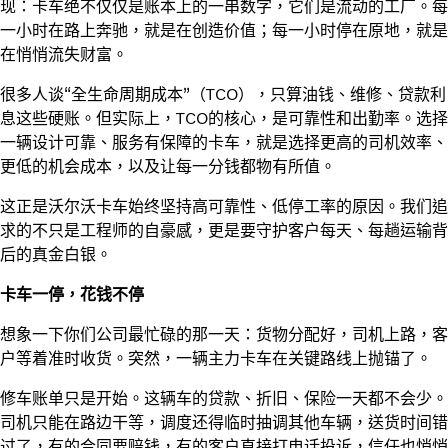
现：卡车绝不仅仅是账本上的一串数字，它们是流动的工厂。每
一小时在路上奔驰，就是在创造价值；每一小时停在原地，就是
在悄悄流失财富。
很多人谈“全生命周期成本”（TCO），只算油钱、维修、贷款利
息这些硬账。但实际上，TCO的核心，是可靠性和出勤率。选择
一辆设计可靠、服务有保障的卡车，就是选择更高的司机效率、
更低的机会成本，以及让每一分钱都物有所值。
这正是沃尔沃卡车始终坚持高可靠性、低停工率的原因。我们追
求的不只是工程师的自豪感，更是要守护客户每天、每趟运输背
后的真金白银。
卡车一停，花钱不停
想象一下你们公司最忙碌的那一天：货物分配好，司机上路，客
户等着准时收货。突然，一辆主力卡车在关键路线上抛锚了。
修车账单只是开始。这辆车的贷款、折旧、保险一天都不会少。
司机只能在路边干等，调度还得临时抽调其他车辆，送货时间错
过了，有的合同要赔钱，有的客户直接打电话投诉，信任也悄悄