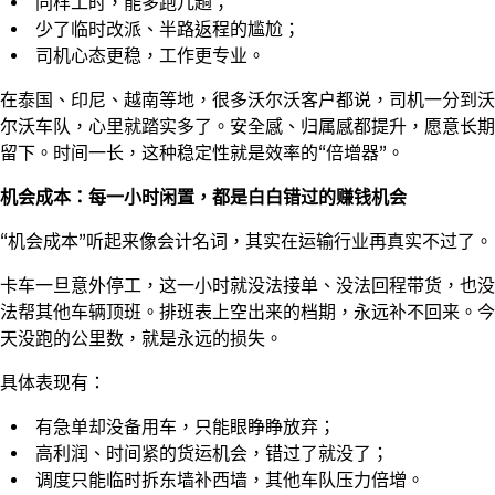
同样工时，能多跑几趟；
少了临时改派、半路返程的尴尬；
司机心态更稳，工作更专业。
在泰国、印尼、越南等地，很多沃尔沃客户都说，司机一分到沃
尔沃车队，心里就踏实多了。安全感、归属感都提升，愿意长期
留下。时间一长，这种稳定性就是效率的“倍增器”。
机会成本：每一小时闲置，都是白白错过的赚钱机会
“机会成本”听起来像会计名词，其实在运输行业再真实不过了。
卡车一旦意外停工，这一小时就没法接单、没法回程带货，也没
法帮其他车辆顶班。排班表上空出来的档期，永远补不回来。今
天没跑的公里数，就是永远的损失。
具体表现有：
有急单却没备用车，只能眼睁睁放弃；
高利润、时间紧的货运机会，错过了就没了；
调度只能临时拆东墙补西墙，其他车队压力倍增。