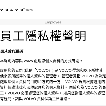
Trucks
Employee
WhatsApp 3713 1738
售服專線 3713 1788
Volvo Trucks 商店
查找經銷商
香港
員工隱私權聲明
運輸解決方案
貨車
個人資料聲明
服務
尋找經銷商
本聲明內容與 Volvo 處理您個人資料的方式有關。
News
關於我們
雇用您的公司 (此稱「VOLVO」) 是 VOLVO 從您和以下所述其
聯絡我們
他來源所獲得的個人資料的管理者。 管理者意指 VOLVO 為決定
處理您個人資料的目的和方式的一方。 VOLVO 負責根據適用的
IAL 電子報
資料保護法律和法規處理您的個人資料。 由於您為 VOLVO 的員
下載專區
工，VOLVO 必須處理您的個人資料。 如果您對個人資料的處理
有疑問，請與 VOLVO 資料保護主管聯絡。